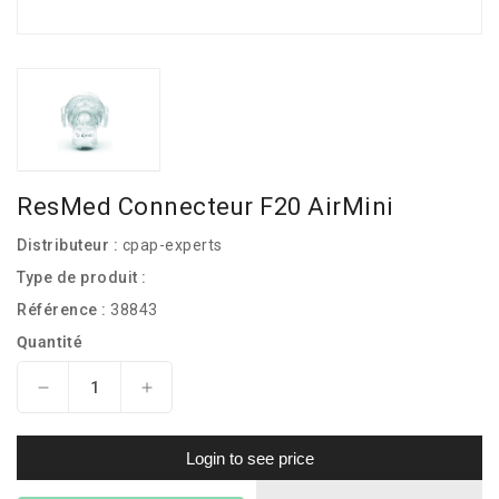
ResMed Connecteur F20 AirMini
Distributeur :
cpap-experts
Type de produit :
Référence :
38843
Quantité
Réduire
Augmenter
la
la
quantité
quantité
Login to see price
de
de
ResMed
ResMed