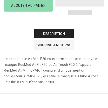
Connecteur
Connecteur
AJOUTER AU PANIER
F20
F20
AirMini
AirMini
DESCRIPTION
SHIPPING & RETURNS
Le connecteur AirMini F20 vous permet de connecter votre
masque ResMed AirFit F20 ou AirTouch F20 à l'appareil
ResMed AirMini CPAP. Il comprend uniquement un
connecteur AirMini F20, qui relie le masque au tube AirMini.
Le tube AirMini n’est pas inclus.