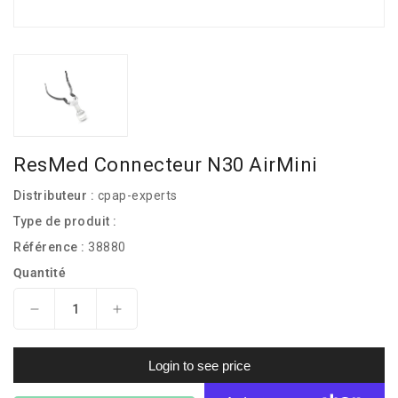
ResMed Connecteur N30 AirMini
Distributeur :
cpap-experts
Type de produit :
Référence :
38880
Quantité
Réduire
Augmenter
la
la
quantité
quantité
Login to see price
de
de
ResMed
ResMed