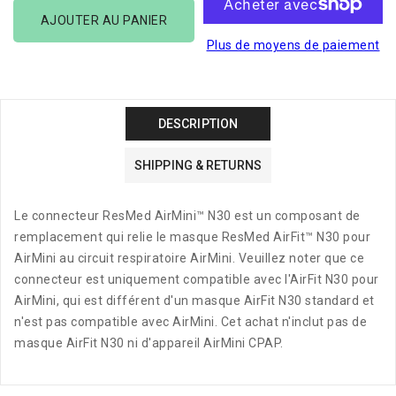
Connecteur
Connecteur
AJOUTER AU PANIER
N30
N30
Plus de moyens de paiement
AirMini
AirMini
DESCRIPTION
SHIPPING & RETURNS
Le connecteur ResMed AirMini™ N30 est un composant de
remplacement qui relie le masque ResMed AirFit™ N30 pour
AirMini au circuit respiratoire AirMini. Veuillez noter que ce
connecteur est uniquement compatible avec l'AirFit N30 pour
AirMini, qui est différent d'un masque AirFit N30 standard et
n'est pas compatible avec AirMini. Cet achat n'inclut pas de
masque AirFit N30 ni d'appareil AirMini CPAP.