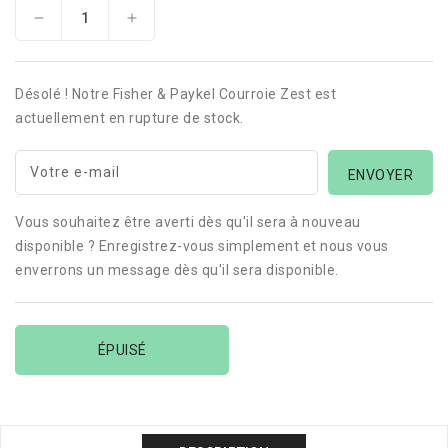
Réduire
Augmenter
la
la
quantité
quantité
de
de
Désolé ! Notre Fisher & Paykel Courroie Zest est
Fisher
Fisher
actuellement en rupture de stock.
&amp;
&amp;
Paykel
Paykel
Courroie
Courroie
Votre e-mail
Zest
Zest
Vous souhaitez être averti dès qu'il sera à nouveau
disponible ? Enregistrez-vous simplement et nous vous
enverrons un message dès qu'il sera disponible.
ÉPUISÉ