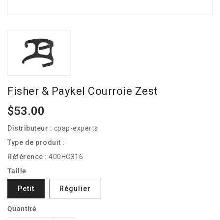
Fisher & Paykel Courroie Zest
Prix
$53.00
habituel
Distributeur :
cpap-experts
Type de produit :
Référence :
400HC316
Taille
Petit
Régulier
Quantité