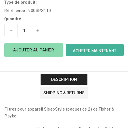
Type de produit :
Référence :
900SPS110
Quantité
Réduire
Augmenter
la
la
quantité
quantité
AJOUTER AU PANIER
de
de
ACHETER MAINTENANT
Fisher
Fisher
&amp;
&amp;
Paykel
Paykel
Filtres
Filtres
DESCRIPTION
SleepStyle
SleepStyle
SHIPPING & RETURNS
Filtres pour appareil SleepStyle (paquet de 2) de Fisher &
Paykel.