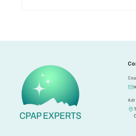
Co
Cour
Adr