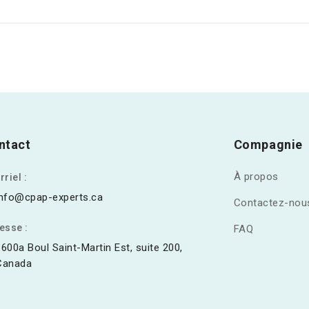
ntact
Compagnie
À propos
riel :
info@cpap-experts.ca
Contactez-nou
esse :
FAQ
1600a Boul Saint-Martin Est, suite 200,
Canada