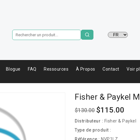
Langue
Blogue
FAQ
Ressources
À Propos
Contact
Voir p
Fisher & Paykel 
$115.00
$130.00
Prix
Prix
habituel
soldé
Distributeur :
Fisher & Paykel
Type de produit :
Référence :
NVP1LZ