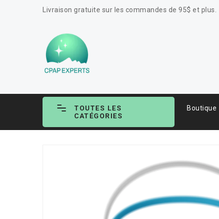
ASSER
Livraison gratuite sur les commandes de 95$ et plus.
U
ONTENU
TOUTES LES
Boutique
CATÉGORIES
PASSER AUX
INFORMATIONS
PRODUITS