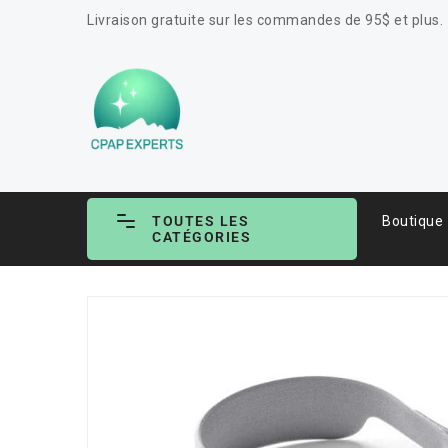
ASSER
Livraison gratuite sur les commandes de 95$ et plus.
U
ONTENU
TOUTES LES
Boutique
CATÉGORIES
PASSER AUX
INFORMATIONS
PRODUITS