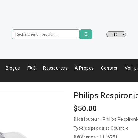
Langue
Blogue
FAQ
Ressources
À Propos
Contact
Voir p
Philips Respiron
Prix
$50.00
habituel
Distributeur :
Philips Respironi
Type de produit :
Courroie
Référence :
1116751