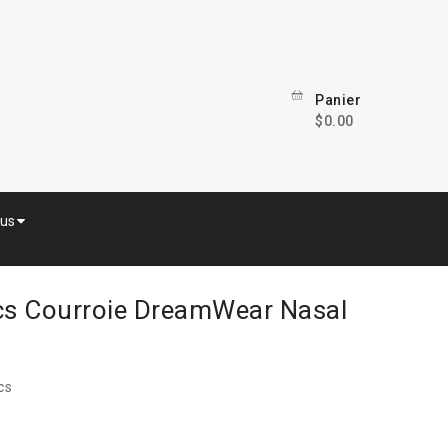
Panier
$0.00
lus
ics Courroie DreamWear Nasal
cs