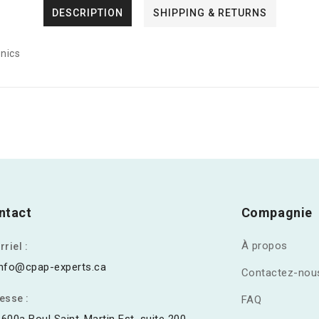
DESCRIPTION
SHIPPING & RETURNS
nics
ntact
Compagnie
À propos
riel :
info@cpap-experts.ca
Contactez-nou
esse :
FAQ