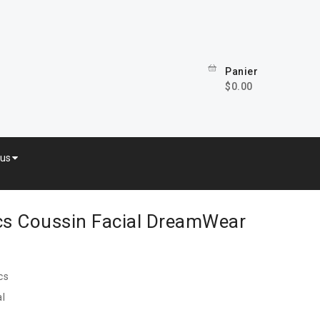
Panier
$0.00
lus
ics Coussin Facial DreamWear
cs
al