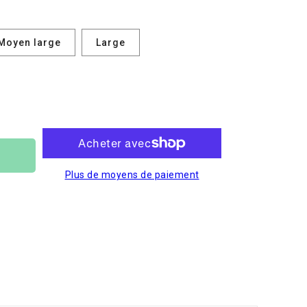
Moyen large
Large
Plus de moyens de paiement
r