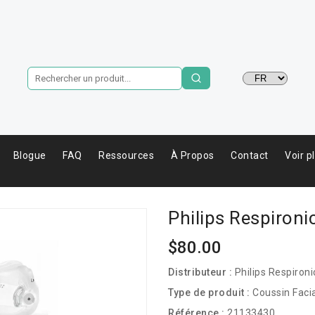
Langue
Blogue
FAQ
Ressources
À Propos
Contact
Voir p
Philips Respiron
Prix
$80.00
habituel
Distributeur :
Philips Respironi
Type de produit :
Coussin Faci
Référence :
21133430