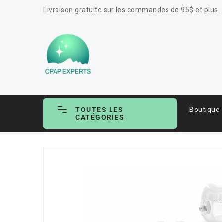
ASSER
Livraison gratuite sur les commandes de 95$ et plus.
U
ONTENU
TOUTES LES
Boutique
CATÉGORIES
PASSER AUX
INFORMATIONS
PRODUITS