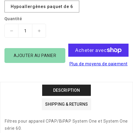
Hypoallergènes paquet de 6
Quantité
Réduire
Augmenter
la
la
quantité
quantité
de
de
AJOUTER AU PANIER
Philips
Philips
Respironics
Respironics
Plus de moyens de paiement
Filtres
Filtres
System
System
One
One
DESCRIPTION
SHIPPING & RETURNS
Filtres pour appareil CPAP/BiPAP System One et System One
série 60.