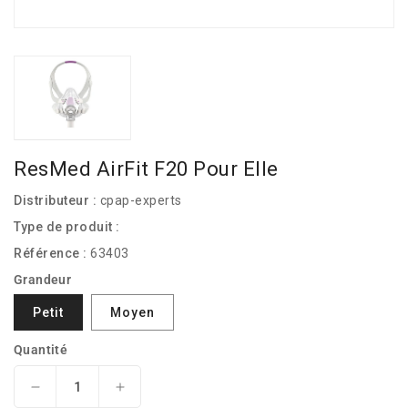
ResMed AirFit F20 Pour Elle
Distributeur :
cpap-experts
Type de produit :
Référence :
63403
Grandeur
Petit
Moyen
Quantité
Réduire
Augmenter