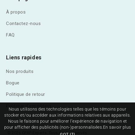
À propos
Contactez-nous
FAQ
Liens rapides
Nos produits
Bogue
Politique de retour
Politique d'expédition
Nous utilisons des technologies telles que les témoins pour
stocker et/ou accéder aux informations relatives aux appareils.
Nous le faisons pour améliorer l’expérience de navigation et
pour afficher des publicités (non-)personnalisées.
En savoir plus
© 2026 CPAP Experts. Tous droits réservés.
GOT IT!