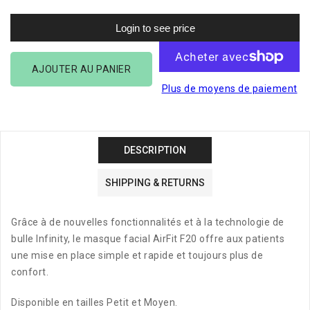
la
la
quantité
quantité
Login to see price
de
de
ResMed
ResMed
AirFit
AirFit
AJOUTER AU PANIER
F20
F20
Plus de moyens de paiement
pour
pour
elle
elle
DESCRIPTION
SHIPPING & RETURNS
Grâce à de nouvelles fonctionnalités et à la technologie de
bulle Infinity, le masque facial AirFit F20 offre aux patients
une mise en place simple et rapide et toujours plus de
confort.
Disponible en tailles Petit et Moyen.