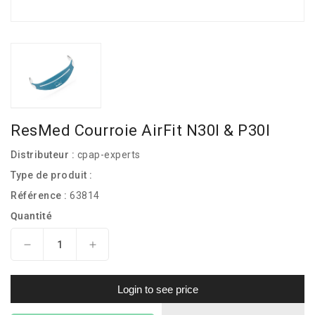
ResMed Courroie AirFit N30I & P30I
Distributeur :
cpap-experts
Type de produit :
Référence :
63814
Quantité
Réduire
Augmenter
la
la
quantité
quantité
Login to see price
de
de
ResMed
ResMed