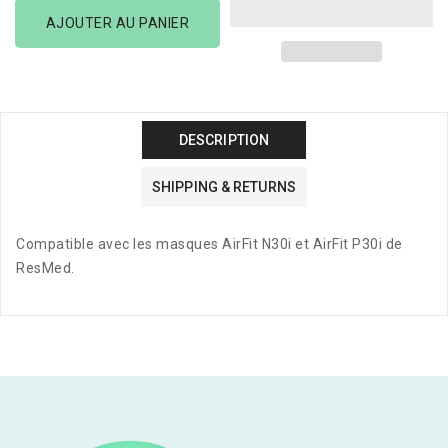
Courroie
Courroie
AJOUTER AU PANIER
AirFit
AirFit
N30I
N30I
&amp;
&amp;
P30I
P30I
DESCRIPTION
SHIPPING & RETURNS
Compatible avec les masques AirFit N30i et AirFit P30i de
ResMed.