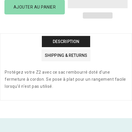
de
de
AJOUTER AU PANIER
Z2
Z2
Sac
Sac
De
De
Transport
Transport
Premium
Premium
DESCRIPTION
SHIPPING & RETURNS
Protégez votre Z2 avec ce sac rembourré doté d'une
fermeture à cordon. Se pose à plat pour un rangement facile
lorsqu'il n'est pas utilisé.