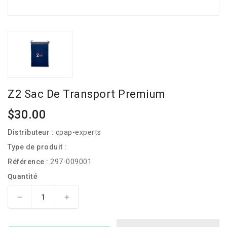
Z2 Sac De Transport Premium
Prix
$30.00
habituel
Distributeur :
cpap-experts
Type de produit :
Référence :
297-009001
Quantité
Réduire
Augmenter
la
la
quantité
quantité